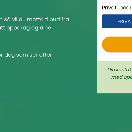
e
Privat, bedr
r
 så vil du motta tilbud fra
PRIVA
o
ditt oppdrag og dine
or deg som ser etter
Din kontak
med oppd