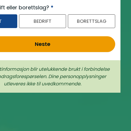
ift eller borettslag?
*
T
BEDRIFT
BORETTSLAG
Neste
tinformasjon blir utelukkende brukt i forbindelse
rags­forespørselen. Dine person­­opplysninger
utleveres ikke til uvedkommende.