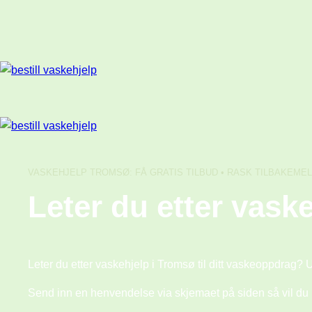
Skip
to
content
VASKEHJELP TROMSØ: FÅ GRATIS TILBUD • RASK TILBAKEME
Leter du etter vask
Leter du etter vaskehjelp i Tromsø til ditt vaskeoppdrag? 
Send inn en henvendelse via skjemaet på siden så vil du mo