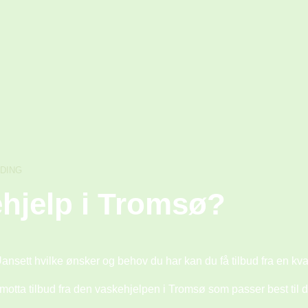
LDING
ehjelp i Tromsø?
Uansett hvilke ønsker og behov du har kan du få tilbud fra en kv
tta tilbud fra den vaskehjelpen i Tromsø som passer best til dit