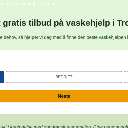
er etter vaskehjelp i Tromsø.
t gratis tilbud på vaskehjelp i T
e behov, så hjelper vi deg med å finne den beste vaskehjelpen i 
BEDRIFT
Neste
rukt i forbindelse med oppdrags­forespørselen. Dine person­­opp