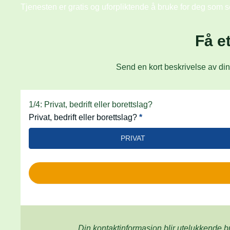
Tjenesten er gratis og uforpliktende å bruke for deg som s
Få e
Send en kort beskrivelse av din
hero
1/4: Privat, bedrift eller borettslag?
Privat, bedrift eller borettslag?
*
PRIVAT
Din kontaktinformasjon blir utelukkende b