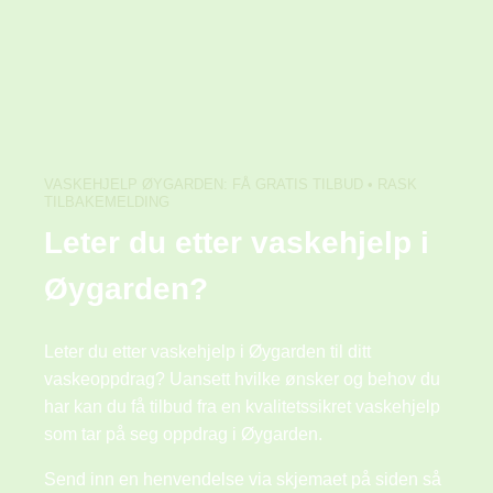
Skip
to
content
VASKEHJELP ØYGARDEN: FÅ GRATIS TILBUD • RASK
TILBAKEMELDING
Leter du etter vaskehjelp i
Øygarden?
Leter du etter vaskehjelp i Øygarden til ditt
vaskeoppdrag? Uansett hvilke ønsker og behov du
har kan du få tilbud fra en kvalitetssikret vaskehjelp
som tar på seg oppdrag i Øygarden.
Send inn en henvendelse via skjemaet på siden så