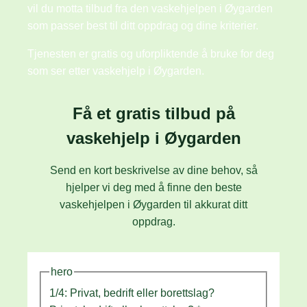
vil du motta tilbud fra den vaskehjelpen i Øygarden
som passer best til ditt oppdrag og dine kriterier.
Tjenesten er gratis og uforpliktende å bruke for deg
som ser etter vaskehjelp i Øygarden.
Få et gratis tilbud på
vaskehjelp i Øygarden
Send en kort beskrivelse av dine behov, så
hjelper vi deg med å finne den beste
vaskehjelpen i Øygarden til akkurat ditt
oppdrag.
hero
1/4: Privat, bedrift eller borettslag?