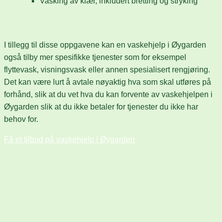
Vasking av klær, inkludert bretting og stryking
I tillegg til disse oppgavene kan en vaskehjelp i Øygarden
også tilby mer spesifikke tjenester som for eksempel
flyttevask, visningsvask eller annen spesialisert rengjøring.
Det kan være lurt å avtale nøyaktig hva som skal utføres på
forhånd, slik at du vet hva du kan forvente av vaskehjelpen i
Øygarden slik at du ikke betaler for tjenester du ikke har
behov for.
Få et tilbud på vaskehjelp i Øygarden