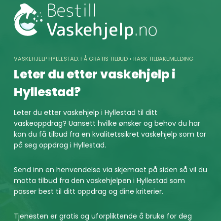
Skip
to
content
VASKEHJELP HYLLESTAD: FÅ GRATIS TILBUD • RASK TILBAKEMELDING
Leter du etter vaskehjelp i
Hyllestad?
Leter du etter vaskehjelp i Hyllestad til ditt
vaskeoppdrag? Uansett hvilke ønsker og behov du har
kan du få tilbud fra en kvalitetssikret vaskehjelp som tar
på seg oppdrag i Hyllestad.
Send inn en henvendelse via skjemaet på siden så vil du
motta tilbud fra den vaskehjelpen i Hyllestad som
passer best til ditt oppdrag og dine kriterier.
Tjenesten er gratis og uforpliktende å bruke for deg