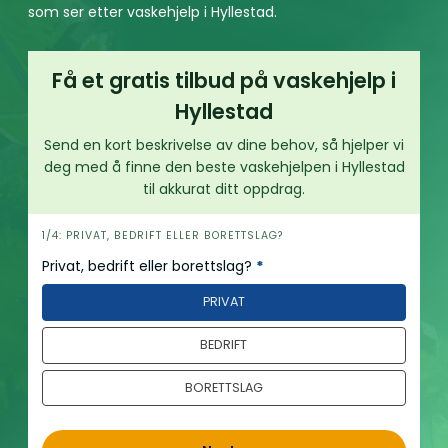
som ser etter vaskehjelp i Hyllestad.
Få et gratis tilbud på vaskehjelp i
Hyllestad
Send en kort beskrivelse av dine behov, så hjelper vi
deg med å finne den beste vaskehjelpen i Hyllestad
til akkurat ditt oppdrag.
h
1/4: PRIVAT, BEDRIFT ELLER BORETTSLAG?
e
Privat, bedrift eller borettslag?
*
r
PRIVAT
o
BEDRIFT
BORETTSLAG