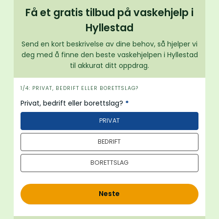
Få et gratis tilbud på vaskehjelp i
Hyllestad
Send en kort beskrivelse av dine behov, så hjelper vi
deg med å finne den beste vaskehjelpen i Hyllestad
til akkurat ditt oppdrag.
i
1/4: PRIVAT, BEDRIFT ELLER BORETTSLAG?
n
Privat, bedrift eller borettslag?
*
n
PRIVAT
h
o
BEDRIFT
l
d
BORETTSLAG
Neste