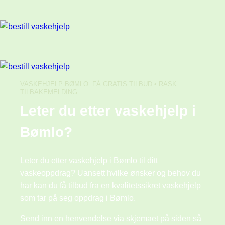
Skip
to
content
VASKEHJELP BØMLO: FÅ GRATIS TILBUD • RASK
TILBAKEMELDING
Leter du etter vaskehjelp i
Bømlo?
Leter du etter vaskehjelp i Bømlo til ditt
vaskeoppdrag? Uansett hvilke ønsker og behov du
har kan du få tilbud fra en kvalitetssikret vaskehjelp
som tar på seg oppdrag i Bømlo.
Send inn en henvendelse via skjemaet på siden så