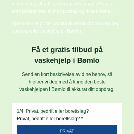
vil du motta tilbud fra den vaskehjelpen i Bømlo
som passer best til ditt oppdrag og dine kriterier.
Tjenesten er gratis og uforpliktende å bruke for deg
som ser etter vaskehjelp i Bømlo.
Få et gratis tilbud på
vaskehjelp i Bømlo
Send en kort beskrivelse av dine behov, så
hjelper vi deg med å finne den beste
vaskehjelpen i Bømlo til akkurat ditt oppdrag.
hero
1/4: Privat, bedrift eller borettslag?
Privat, bedrift eller borettslag?
*
PRIVAT