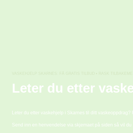
Skip
to
content
VASKEHJELP SKARNES: FÅ GRATIS TILBUD • RASK TILBAKEME
Leter du etter vask
Leter du etter vaskehjelp i Skarnes til ditt vaskeoppdrag?
Send inn en henvendelse via skjemaet på siden så vil du mo