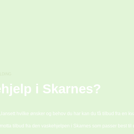
LDING
ehjelp i Skarnes?
 Uansett hvilke ønsker og behov du har kan du få tilbud fra en k
tta tilbud fra den vaskehjelpen i Skarnes som passer best til di