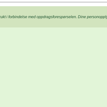
rukt i forbindelse med oppdrags­forespørselen. Dine person­­opp