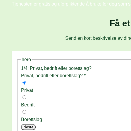
Tjenesten er gratis og uforpliktende å bruke for deg som s
Få et
Send en kort beskrivelse av dine
hero
1/4: Privat, bedrift eller borettslag?
Privat, bedrift eller borettslag?
*
Privat
Bedrift
Borettslag
Neste