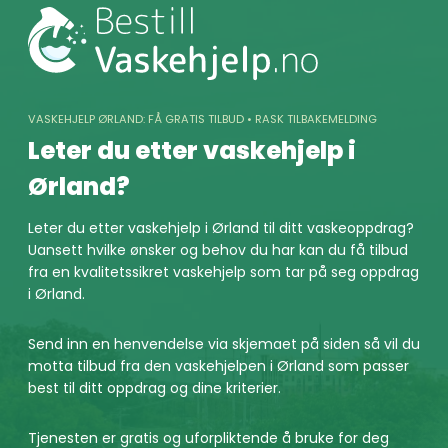
Skip
to
content
VASKEHJELP ØRLAND: FÅ GRATIS TILBUD • RASK TILBAKEMELDING
Leter du etter vaskehjelp i
Ørland?
Leter du etter vaskehjelp i Ørland til ditt vaskeoppdrag?
Uansett hvilke ønsker og behov du har kan du få tilbud
fra en kvalitetssikret vaskehjelp som tar på seg oppdrag
i Ørland.
Send inn en henvendelse via skjemaet på siden så vil du
motta tilbud fra den vaskehjelpen i Ørland som passer
best til ditt oppdrag og dine kriterier.
Tjenesten er gratis og uforpliktende å bruke for deg