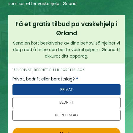
som ser etter vaskehjelp i Ørland.
Få et gratis tilbud på vaskehjelp i
Ørland
Send en kort beskrivelse av dine behov, så hjelper vi
deg med å finne den beste vaskehjelpen i Ørland til
akkurat ditt oppdrag.
h
1/4: PRIVAT, BEDRIFT ELLER BORETTSLAG?
e
Privat, bedrift eller borettslag?
*
r
PRIVAT
o
BEDRIFT
BORETTSLAG