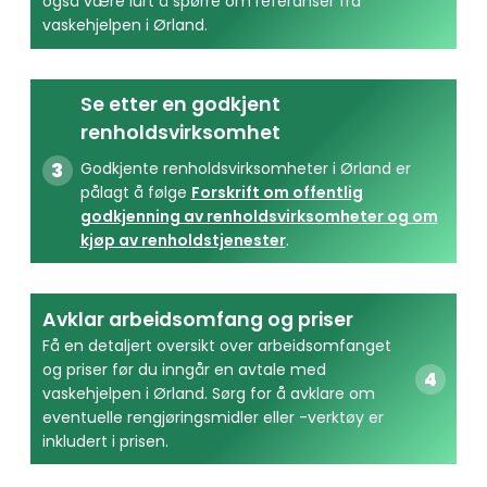
også være lurt å spørre om referanser fra
vaskehjelpen i Ørland.
Se etter en godkjent
renholdsvirksomhet
Godkjente renholdsvirksomheter i Ørland er
pålagt å følge
Forskrift om offentlig
godkjenning av renholdsvirksomheter og om
kjøp av renholdstjenester
.
Avklar arbeidsomfang og priser
Få en detaljert oversikt over arbeidsomfanget
og priser før du inngår en avtale med
vaskehjelpen i Ørland. Sørg for å avklare om
eventuelle rengjøringsmidler eller -verktøy er
inkludert i prisen.