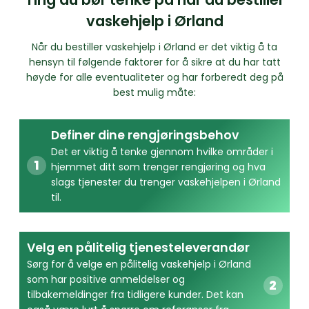
vaskehjelp i Ørland
Når du bestiller vaskehjelp i Ørland er det viktig å ta
hensyn til følgende faktorer for å sikre at du har tatt
høyde for alle eventualiteter og har forberedt deg på
best mulig måte:
Definer dine rengjøringsbehov
Det er viktig å tenke gjennom hvilke områder i
hjemmet ditt som trenger rengjøring og hva
slags tjenester du trenger vaskehjelpen i Ørland
til.
Velg en pålitelig tjenesteleverandør
Sørg for å velge en pålitelig vaskehjelp i Ørland
som har positive anmeldelser og
tilbakemeldinger fra tidligere kunder. Det kan