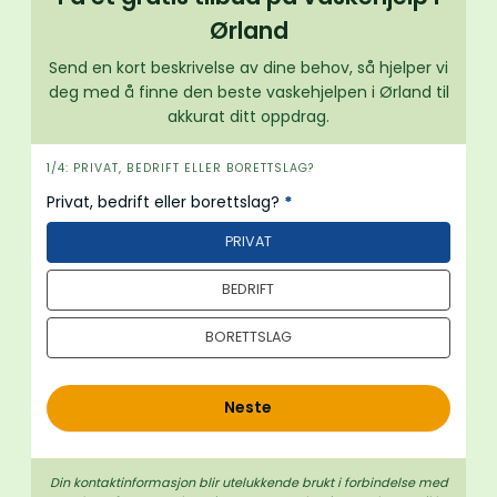
Ørland
Send en kort beskrivelse av dine behov, så hjelper vi
deg med å finne den beste vaskehjelpen i Ørland til
akkurat ditt oppdrag.
i
1/4: PRIVAT, BEDRIFT ELLER BORETTSLAG?
n
Privat, bedrift eller borettslag?
*
n
PRIVAT
h
o
BEDRIFT
l
d
BORETTSLAG
Neste
Din kontaktinformasjon blir utelukkende brukt i forbindelse med